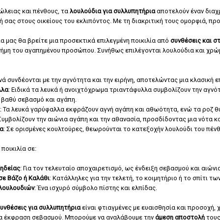
ώλειας και πένθους, τα
λουλούδια για συλλυπητήρια
αποτελούν έναν διαχρ
σας στους οικείους του εκλιπόντος. Με τη διακριτική τους ομορφιά, πρ
α μας θα βρείτε μια προσεκτικά επιλεγμένη ποικιλία από
συνθέσεις και σ
νήμη του αγαπημένου προσώπου. Συνήθως επιλέγονται λουλούδια και χρώμα
χνά συνδέονται με την αγνότητα και την ειρήνη, αποτελώντας μια κλασική 
λλα
: Ειδικά τα λευκά ή ανοιχτόχρωμα τριαντάφυλλα συμβολίζουν την αγνότη
 βαθύ σεβασμό και αγάπη.
: Τα λευκά γαρύφαλλα εκφράζουν αγνή αγάπη και αθωότητα, ενώ τα ροζ θυ
 Συμβολίζουν την αιώνια αγάπη και την αθανασία, προσδίδοντας μια νότα 
α
: Σε ορισμένες κουλτούρες, θεωρούνται το κατεξοχήν λουλούδι του πέν
ποικιλία σε:
Κηδείας
: Για τον τελευταίο αποχαιρετισμό, ως ένδειξη σεβασμού και αιώνι
σε Βάζο ή Καλάθι
: Κατάλληλες για την τελετή, το κοιμητήριο ή το σπίτι 
Λουλουδιών
: Ένα ισχυρό σύμβολο πίστης και ελπίδας.
υνθέσεις για συλλυπητήρια
είναι φτιαγμένες με ευαισθησία και προσοχή,
α έκφραση σεβασμού. Μπορούμε να αναλάβουμε την
άμεση αποστολή
τους