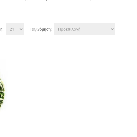
η:
Ταξινόμηση:
ριαντάφυλλο forever μωβ
Τριαντάφυλλο forever φουξ
γυάλα
γυάλα
35
,
00
€
35
,
00
€