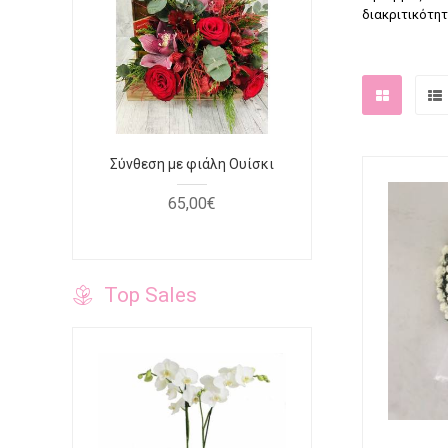
διακριτικότητ
φουξ
Σύνθεση με φιάλη Ουίσκι
Τριαντάφυ
κόκκινο κο
65
,
00
€
40
Top Sales