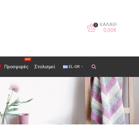
ΚΑΛΆΘΙ
0
0
,
00
€
HOT
Προσφορές
Στολισμοί
EL-GR