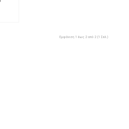
ο
ρχιδέα Φαλένοψις λευκή
Μπουκέτο πορτοκαλί-
Εμφάνιση 1 έως 2 από 2 (1 Σελ.)
κόκκινο
40
,
00
€
30
,
00
€