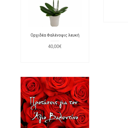
να
Ορχιδέα Φαλένοψις λευκή
Μπουκέτο
κό
40
,
00
€
30