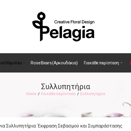
ινά 30φυλλα
Rose Bears (Αρκουδάκια)
Για κάθε περίσταση
Συλλυπητήρια
Για κάθε περίσταση
Συλλυπητήρια
για Συλλυπητήρια: Έκφραση Σεβασμού και Συμπαράστασης