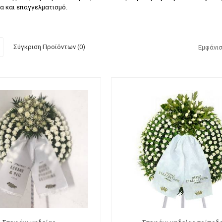
α και επαγγελματισμό.
Σύγκριση Προϊόντων (0)
Εμφάνισ
λλο forever
Τριαντάφυλλο forever μαύρο
Τ
υτί 4 τεμάχια
γυάλα.
,
00
€
35
,
00
€