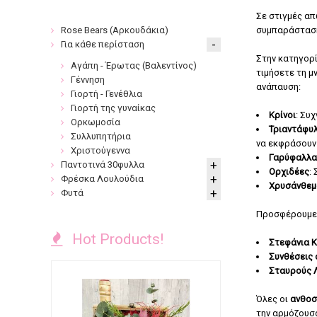
Σε στιγμές απ
Rose Bears (Αρκουδάκια)
συμπαράστασή 
Για κάθε περίσταση
Στην κατηγορί
Αγάπη - Έρωτας (Βαλεντίνος)
τιμήσετε τη μ
Γέννηση
ανάπαυση:
Γιορτή - Γενέθλια
Γιορτή της γυναίκας
Κρίνοι
: Συ
Ορκωμοσία
Τριαντάφυ
Συλλυπητήρια
να εκφράσουν
Χριστούγεννα
Γαρύφαλλα
Παντοτινά 30φυλλα
Ορχιδέες
:
Φρέσκα Λουλούδια
Χρυσάνθεμ
Φυτά
Προσφέρουμε 
Hot Products!
Στεφάνια 
Συνθέσεις 
Σταυρούς 
Όλες οι
ανθοσ
την αρμόζουσ