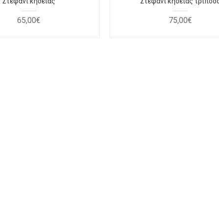
Στεφάνι κηδείας
Στεφάνι κηδείας τρίποδ
65
,
00
€
75
,
00
€
 πορτοκαλί-
Μπουκέτο με 12 κόκκινα
Ο
κκινο
τριαντάφυλλα
,
00
€
46
,
00
€