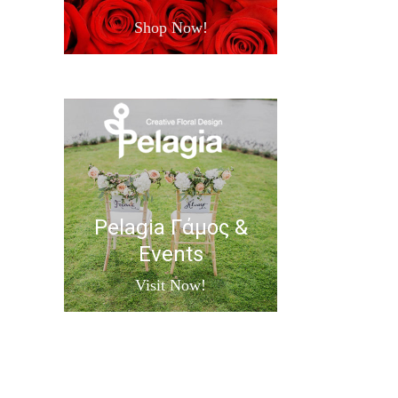
Shop Now!
Pelagia Γάμος &
Events
Visit Now!