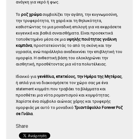
ανάγκη για νερό ή φως.
Το
ροζ χρώμα
συμβολίζει την αγάπη, την ευγνωμοσύνη,
την τρυφερότητα, τη χαρά και τη θηλυκότητα,
καθιστώντας το μια μοναδική επιλογή για να εκφράσετε
ευγενικά και βαθιά συναισθήματα. Είναι προσεκτικά
τοποθετημένο μέσα σε μια
υψηλής ποιότητας γυάλινη
καμπάνα
, προστατεύοντάς το από τη σκόνη και την
υγρασία, ενώ παράλληλα αναδεικνύει την επιβλητική του
ομορφία. Η ανθεστική βάση του ολοκληρώνει την
αισθητική, προσθέτοντας μια νότα πολυτέλειας.
Ιδανικό για
γενέθλια, επετείους, την Ημέρα της Μητέρας
,
ή απλά για να διακοσμήσετε τον χώρο σας με ένα
statement κομμάτι που τραβάει τα βλέμματα και
προσθέτει μια νότα ρομαντισμού και κομψότητας.
Χαρίστε ένα σύμβολο αιώνιας χάρης και τρυφερής
ομορφιάς με αυτό το μοναδικό
Τριαντάφυλλο Forever Ροζ
σε Γυάλα
.
Share