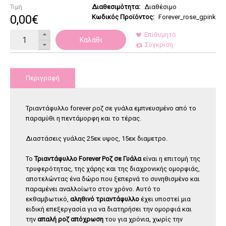
Τιμή
Διαθεσιμότητα:
Διαθέσιμο
0
,
00
€
Κωδικός Προϊόντος:
Forever_rose_gpink
Επιθυμητό
Καλάθι
Σύγκριση
Περιγραφή
Τριαντάφυλλο forever ροζ σε γυάλα εμπνευσμένο από το
παραμύθι η πεντάμορφη και το τέρας.
Διαστάσεις γυάλας 25εκ υψος, 15εκ διαμετρο.
Το
Τριαντάφυλλο Forever Ροζ σε Γυάλα
είναι η επιτομή της
τρυφερότητας, της χάρης και της διαχρονικής ομορφιάς,
αποτελώντας ένα δώρο που ξεπερνά το συνηθισμένο και
παραμένει αναλλοίωτο στον χρόνο. Αυτό το
εκθαμβωτικό,
αληθινό τριαντάφυλλο
έχει υποστεί μια
ειδική επεξεργασία για να διατηρήσει την ομορφιά και
την
απαλή ροζ απόχρωση
του για χρόνια, χωρίς την