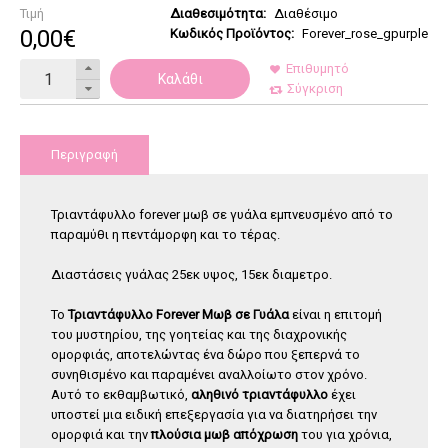
Τιμή
Διαθεσιμότητα:
Διαθέσιμο
0
,
00
€
Κωδικός Προϊόντος:
Forever_rose_gpurple
Επιθυμητό
Καλάθι
Σύγκριση
Περιγραφή
Τριαντάφυλλο forever μωβ σε γυάλα εμπνευσμένο από το
παραμύθι η πεντάμορφη και το τέρας.
Διαστάσεις γυάλας 25εκ υψος, 15εκ διαμετρο.
Το
Τριαντάφυλλο Forever Μωβ σε Γυάλα
είναι η επιτομή
του μυστηρίου, της γοητείας και της διαχρονικής
ομορφιάς, αποτελώντας ένα δώρο που ξεπερνά το
συνηθισμένο και παραμένει αναλλοίωτο στον χρόνο.
Αυτό το εκθαμβωτικό,
αληθινό τριαντάφυλλο
έχει
υποστεί μια ειδική επεξεργασία για να διατηρήσει την
ομορφιά και την
πλούσια μωβ απόχρωση
του για χρόνια,