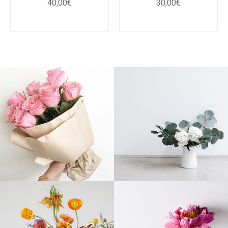
40
,
00
€
30
,
00
€