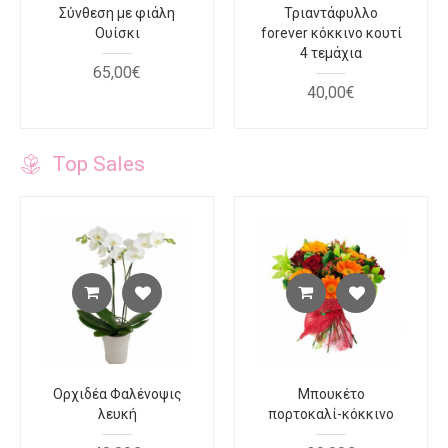
Σύνθεση με φιάλη
Τριαντάφυλλο
Ουίσκι
forever κόκκινο κουτί
4 τεμάχια
65
,
00
€
40
,
00
€
Top Sales
Ορχιδέα Φαλένοψις
Μπουκέτο
λευκή
πορτοκαλί-κόκκινο