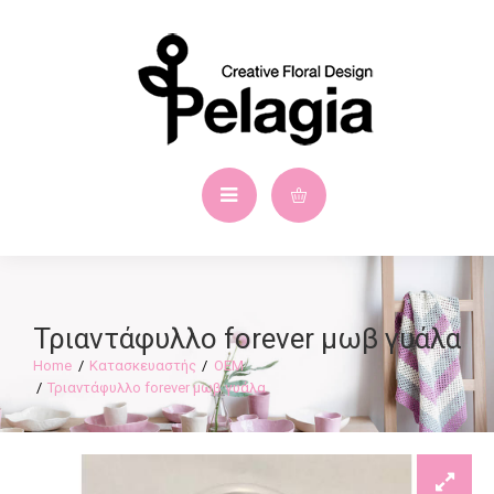
Τριαντάφυλλο forever μωβ γυάλα
Κατασκευαστής
OEM
Τριαντάφυλλο forever μωβ γυάλα