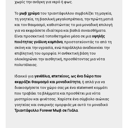
χωρίς την ανάγκη για νερό ή φως.
Το
μωβ χρώμα
του τριαντάφυλλου συμβολίζει τη μαγεία,
τη γοητεία, τη βασιλική μεγαλοπρέπεια, την πρώτη ματιά
και τον θαυμασμό, καθιστώντας το μια μοναδική επιλογή
για να εκφράσετε ιδιαίτερα και βαθιά συναισθήματα.
Είναι προσεκτικά τοποθετημένο μέσα σε μια
υψηλής
ποιότητας γυάλινη καμπάνα
, προστατεύοντάς το από τη
σκόνη και την υγρασία, ενώ παράλληλα αναδεικνύει την
επιβλητική του ομορφία. Η ανθεκτική βάση του
ολοκληρώνει την αισθητική, προσθέτοντας μια νότα
πολυτέλειας.
Ιδανικό για
γενέθλια, επετείους, ως ένα δώρο που
εκφράζει θαυμασμό και μοναδικότητα
, ή απλά για να
διακοσμήσετε τον χώρο σας με ένα statement κομμάτι
που τραβάει τα βλέμματα και προσθέτει μια νότα
μυστηρίου και φινέτσας. Χαρίστε ένα σύμβολο αιώνιας
γοητείας και ονειρικής ομορφιάς με αυτό το μοναδικό
Τριαντάφυλλο Forever Μωβ σε Γυάλα
.