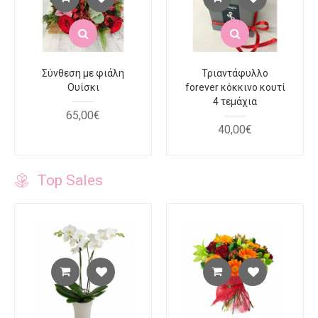
Σύνθεση με φιάλη
Τριαντάφυλλο
Ουίσκι
forever κόκκινο κουτί
4 τεμάχια
65
,
00
€
40
,
00
€
Top Sales