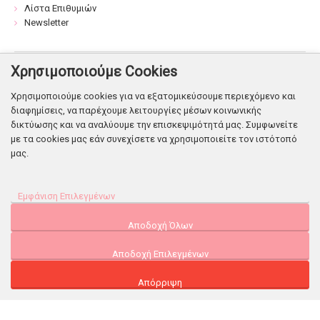
Λίστα Επιθυμιών
Newsletter
Χρησιμοποιούμε Cookies
Βρείτε μας:
Χρησιμοποιούμε cookies για να εξατομικεύσουμε περιεχόμενο και
διαφημίσεις, να παρέχουμε λειτουργίες μέσων κοινωνικής
δικτύωσης και να αναλύουμε την επισκεψιμότητά μας. Συμφωνείτε
με τα cookies μας εάν συνεχίσετε να χρησιμοποιείτε τον ιστότοπό
μας.
© Copyright 2026. Shop Flowers
Εμφάνιση Επιλεγμένων
Powered & Designed
by Infonetgroup
Προτιμήσεις Διαφημίσεων
Αποδοχή Όλων
Δεδομένα Χρήστη
Αποδοχή Επιλεγμένων
Εξατομίκευση διαφήμισης
Απόρριψη
Analytics