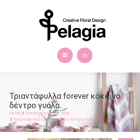
Τριαντάφυλλα forever κόκκινο
δέντρο γυάλα.
Κατασκευαστής
OEM
Τριαντάφυλλα forever κόκκινο δέντρο γυάλα.