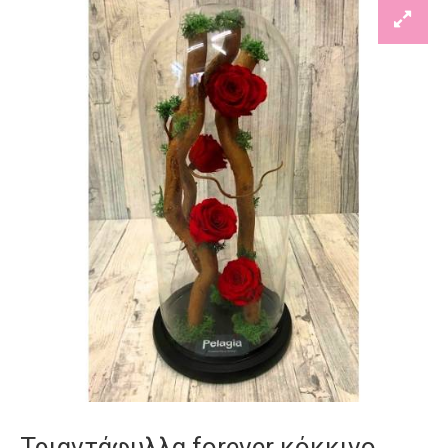
Τριαντάφυλλα forever κόκκινο