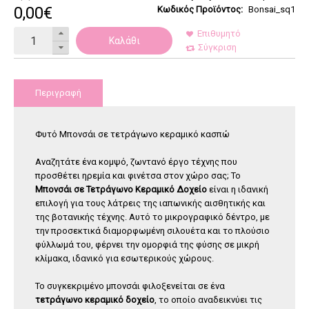
0
,
00
€
Κωδικός Προϊόντος:
Bonsai_sq1
Επιθυμητό
Καλάθι
Σύγκριση
Περιγραφή
Φυτό Μπονσάι σε τετράγωνο κεραμικό κασπώ
Αναζητάτε ένα κομψό, ζωντανό έργο τέχνης που
προσθέτει ηρεμία και φινέτσα στον χώρο σας; Το
Μπονσάι σε Τετράγωνο Κεραμικό Δοχείο
είναι η ιδανική
επιλογή για τους λάτρεις της ιαπωνικής αισθητικής και
της βοτανικής τέχνης. Αυτό το μικρογραφικό δέντρο, με
την προσεκτικά διαμορφωμένη σιλουέτα και το πλούσιο
φύλλωμά του, φέρνει την ομορφιά της φύσης σε μικρή
κλίμακα, ιδανικό για εσωτερικούς χώρους.
Το συγκεκριμένο μπονσάι φιλοξενείται σε ένα
τετράγωνο κεραμικό δοχείο
, το οποίο αναδεικνύει τις