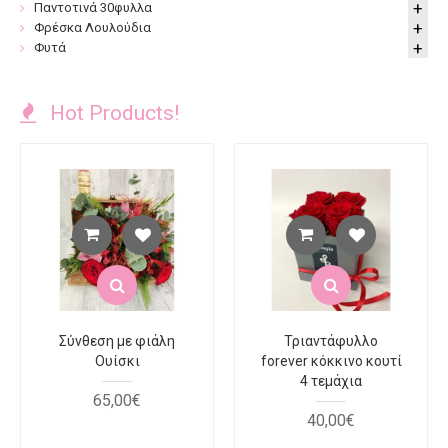
Παντοτινά 30φυλλα
Φρέσκα Λουλούδια
Φυτά
Hot Products!
Σύνθεση με φιάλη
Τριαντάφυλλο
Ουίσκι
forever κόκκινο κουτί
4 τεμάχια
65
,
00
€
40
,
00
€