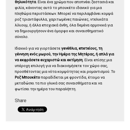
θηλυκότητα
. Είναι ένα χρώμα που αποπνέει ζεστασιά και
φιλία, κάνοντας αυτό το μπουκέτο ιδανικό για μια
πληθώρα περιστάσεων. Μπορεί να περιλαμβάνει κομψά
ροζ τριαντάφυλλα, χαριτωμένες παιώνιες, ντελικάτα
λίλιουμ, ή άλλα εποχιακά άνθη, όλα δεμένα αρμονικά για
να δημιουργήσουν ένα όμορφο και συναισθηματικό
σύνολο.
Ιδανικό για να γιορτάσετε
γενέθλια, επετείους, τη
γέννηση ενός μωρού, την Ημέρα της Μητέρας, ή απλά για
να εκφράσετε ευχαριστώ και εκτίμηση
. Είναι επίσης μια
υπέροχη επιλογή για να διακοσμήσετε τον χώρο σας,
προσθέτοντας μια νότα κομψότητας και ρομαντισμού. Το
Ροζ Μπουκέτο
παραδίδεται με φροντίδα, έτοιμο να
μεταδώσει τα πιο γλυκά σας συναισθήματα και να
φωτίσει την ημέρα του παραλήπτη.
Share