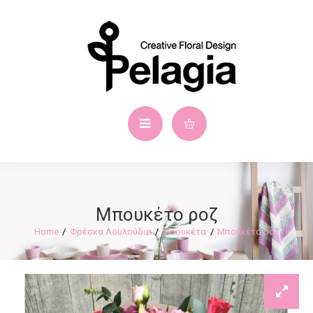
Μπουκέτο ροζ
Φρέσκα Λουλούδια
Μπουκέτα
Μπουκέτο ροζ