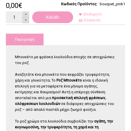
0
,
00
€
Κωδικός Προϊόντος:
bouquet_pink1
Επιθυμητό
Καλάθι
Σύγκριση
Περιγραφή
Μπουκέτο με φρέσκα λουλούδια εποχής σε αποχρώσεις
του ροζ.
Αναζητάτε ένα μπουκέτο που εκφράζει τρυφερότητα,
χάρη και γλυκύτητα; Το
Ροζ Μπουκέτο
είναι η ιδανική
επιλογή για να μεταφέρετε ένα μήνυμα αγάπης,
εκτίμησης και θαυμασμού! Αυτή η υπέροχη σύνθεση
αποτελείται από μια
προσεκτική επιλογή φρέσκων,
ολόφρεσκων λουλουδιών
σε διάφορες αποχρώσεις του
ροζ – από απαλό παστέλ μέχρι ζωηρό φούξια.
Το ροζ χρώμα στα λουλούδια συμβολίζει την
αγάπη, την
ευγνωμοσύνη, την τρυφερότητα, τη χαρά και τη