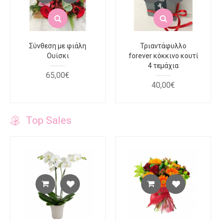
Σύνθεση με φιάλη
Τριαντάφυλλο
Ουίσκι
forever κόκκινο κουτί
4 τεμάχια
65
,
00
€
40
,
00
€
Top Sales