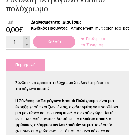
πολύχρωμο
Τιμή
Διαθεσιμότητα:
Διαθέσιμο
0
,
00
€
Κωδικός Προϊόντος:
Arrangement_multicolor_eco_pot
Επιθυμητό
Καλάθι
Σύγκριση
Περιγραφή
Σύνθεση με φρέσκα πολύχρωμα λουλούδια μέσα σε
τετράγωνο κασπώ.
Η
Σύνθεση σε Τετράγωνο Κασπώ Πολύχρωμο
είναι μια
έκρηξη χαράς και ζωντάνιας, σχεδιασμένη να προσθέσει
μια μοντέρνα και φωτεινή πινελιά σε κάθε χώρο! Αυτή η
εντυπωσιακή σύνθεση διαθέτει μια
πλούσια ποικιλία
φρέσκων, ολόφρεσκων λουλουδιών
σε μια πανδαισία
ζωηρών αποχρώσεων – από παθιασμένα κόκκινα και