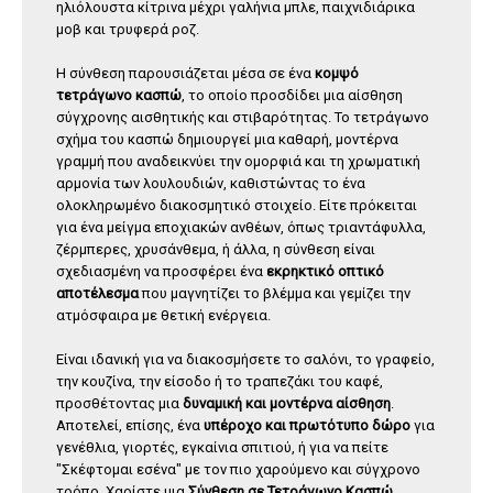
ηλιόλουστα κίτρινα μέχρι γαλήνια μπλε, παιχνιδιάρικα
μοβ και τρυφερά ροζ.
Η σύνθεση παρουσιάζεται μέσα σε ένα
κομψό
τετράγωνο κασπώ
, το οποίο προσδίδει μια αίσθηση
σύγχρονης αισθητικής και στιβαρότητας. Το τετράγωνο
σχήμα του κασπώ δημιουργεί μια καθαρή, μοντέρνα
γραμμή που αναδεικνύει την ομορφιά και τη χρωματική
αρμονία των λουλουδιών, καθιστώντας το ένα
ολοκληρωμένο διακοσμητικό στοιχείο. Είτε πρόκειται
για ένα μείγμα εποχιακών ανθέων, όπως τριαντάφυλλα,
ζέρμπερες, χρυσάνθεμα, ή άλλα, η σύνθεση είναι
σχεδιασμένη να προσφέρει ένα
εκρηκτικό οπτικό
αποτέλεσμα
που μαγνητίζει το βλέμμα και γεμίζει την
ατμόσφαιρα με θετική ενέργεια.
Είναι ιδανική για να διακοσμήσετε το σαλόνι, το γραφείο,
την κουζίνα, την είσοδο ή το τραπεζάκι του καφέ,
προσθέτοντας μια
δυναμική και μοντέρνα αίσθηση
.
Αποτελεί, επίσης, ένα
υπέροχο και πρωτότυπο δώρο
για
γενέθλια, γιορτές, εγκαίνια σπιτιού, ή για να πείτε
"Σκέφτομαι εσένα" με τον πιο χαρούμενο και σύγχρονο
τρόπο. Χαρίστε μια
Σύνθεση σε Τετράγωνο Κασπώ