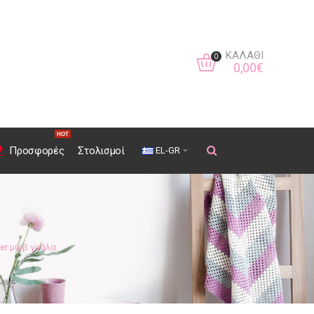
ΚΑΛΆΘΙ
0
0
,
00
€
HOT
Προσφορές
Στολισμοί
EL-GR
ver μωβ γυάλα