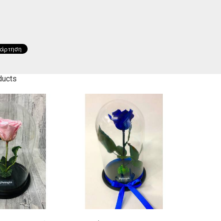
 πορτοκαλί-
Μπουκέτο με 12 κόκκινα
Ο
κκινο
τριαντάφυλλα
,
00
€
46
,
00
€
ducts