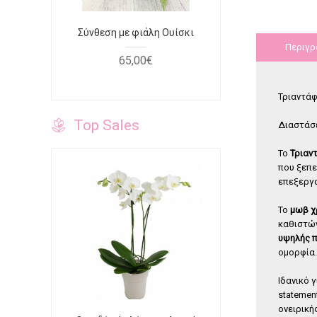
φουξ
Σύνθεση με φιάλη Ουίσκι
Τριαντάφυ
κόκκινο κο
Περιγρ
65
,
00
€
40
Τριαντάφ
Top Sales
Διαστάσε
Το
Τριαν
που ξεπε
επεξεργα
Το
μωβ 
καθιστών
υψηλής π
ομορφία.
Ιδανικό 
statemen
ονειρική