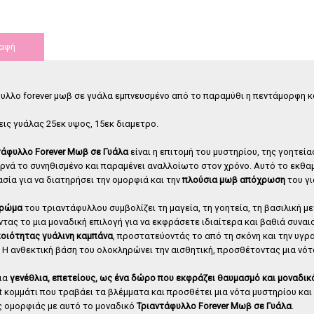
λλο forever
Τριαντάφυλλο forever μαύρο
Τρ
υτί 4 τεμάχια
γυάλα.
αφή
,
00
€
35
,
00
€
υλλο forever μωβ σε γυάλα εμπνευσμένο από το παραμύθι η πεντάμορφη κ
ις γυάλας 25εκ υψος, 15εκ διαμετρο.
τάφυλλο Forever Μωβ σε Γυάλα
είναι η επιτομή του μυστηρίου, της γοητεί
ρνά το συνηθισμένο και παραμένει αναλλοίωτο στον χρόνο. Αυτό το εκθ
σία για να διατηρήσει την ομορφιά και την
πλούσια μωβ απόχρωση
του γι
χρώμα
του τριαντάφυλλου συμβολίζει τη μαγεία, τη γοητεία, τη βασιλική μ
τας το μια μοναδική επιλογή για να εκφράσετε ιδιαίτερα και βαθιά συναι
οιότητας γυάλινη καμπάνα
, προστατεύοντάς το από τη σκόνη και την υγρ
 Η ανθεκτική βάση του ολοκληρώνει την αισθητική, προσθέτοντας μια νότ
για
γενέθλια, επετείους, ως ένα δώρο που εκφράζει θαυμασμό και μοναδι
t κομμάτι που τραβάει τα βλέμματα και προσθέτει μια νότα μυστηρίου και
ς ομορφιάς με αυτό το μοναδικό
Τριαντάφυλλο Forever Μωβ σε Γυάλα
.