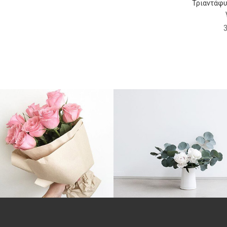
Τριαντάφυ