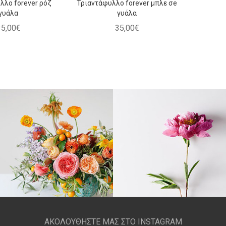
λλο forever ρόζ
Τριαντάφυλλο forever μπλε σe
γυάλα
γυάλα
35
,
00
€
35
,
00
€
ΑΚΟΛΟΥΘΗΣΤΕ ΜΑΣ ΣΤΟ INSTAGRAM