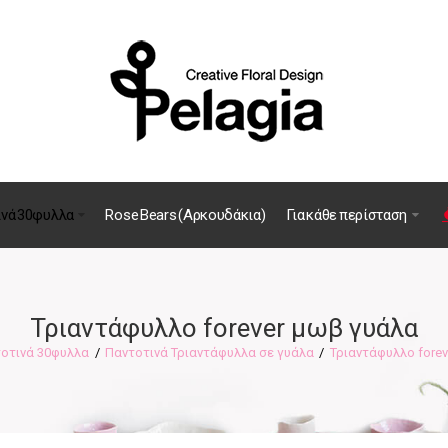
ινά 30φυλλα
Rose Bears (Αρκουδάκια)
Για κάθε περίσταση
Τριαντάφυλλο forever μωβ γυάλα
οτινά 30φυλλα
Παντοτινά Τριαντάφυλλα σε γυάλα
Τριαντάφυλλο fore