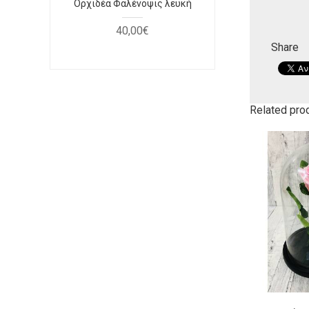
να
Ορχιδέα Φαλένοψις λευκή
Μπουκέτο
κό
40
,
00
€
30
Share
Related pro