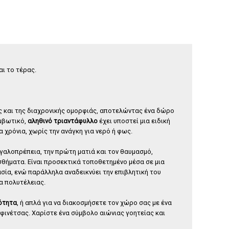
ιαντάφυλλο forever φουξ
Σύνθεση με φιάλη Ουίσκι
γυάλα
65
,
00
€
35
,
00
€
αι το τέρας.
ας και της διαχρονικής ομορφιάς, αποτελώντας ένα δώρο
αμβωτικό,
αληθινό τριαντάφυλλο
έχει υποστεί μια ειδική
α χρόνια, χωρίς την ανάγκη για νερό ή φως.
εγαλοπρέπεια, την πρώτη ματιά και τον θαυμασμό,
σθήματα. Είναι προσεκτικά τοποθετημένο μέσα σε μια
ασία, ενώ παράλληλα αναδεικνύει την επιβλητική του
α πολυτέλειας.
κότητα
, ή απλά για να διακοσμήσετε τον χώρο σας με ένα
 φινέτσας. Χαρίστε ένα σύμβολο αιώνιας γοητείας και