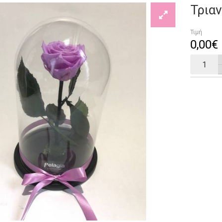
Τρια
Τιμή
0
,
00
€