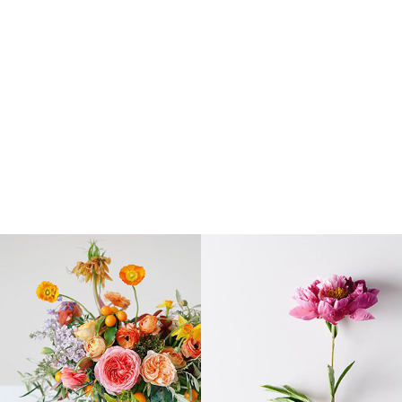
 πορτοκαλί-
Μπουκέτο με 12 κόκκινα
Ο
κκινο
τριαντάφυλλα
,
00
€
46
,
00
€