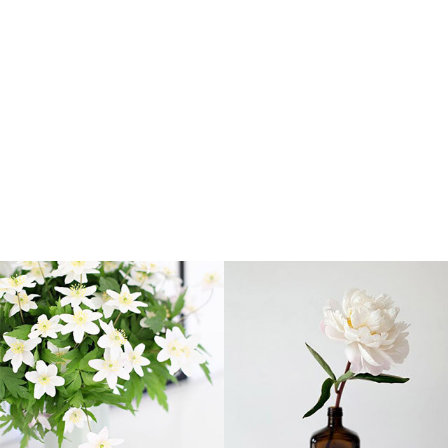
ρχιδέα Φαλένοψις λευκή
Μπουκέτο πορτοκαλί-
κόκκινο
40
,
00
€
30
,
00
€