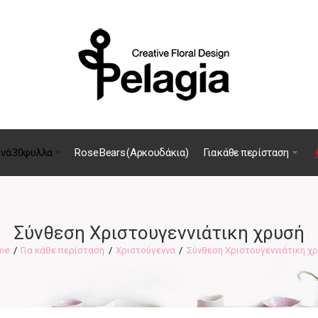
ινά 30φυλλα
Rose Bears (Αρκουδάκια)
Για κάθε περίσταση
Σύνθεση Χριστουγεννιάτικη χρυσή
Για κάθε περίσταση
Χριστούγεννα
Σύνθεση Χριστουγεννιάτικη χ