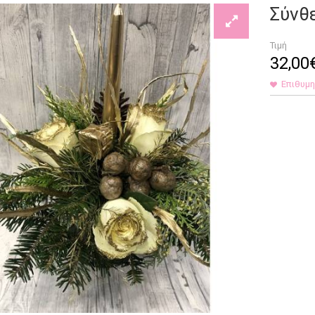
Σύνθ
Τιμή
32
,
00
Επιθυμ