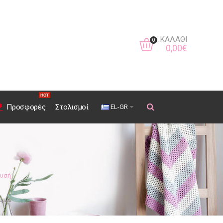
ΚΑΛΆΘΙ
0
0
,
00
€
HOT
Προσφορές
Στολισμοί
EL-GR
ρυσή