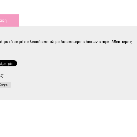
λλο forever
Τριαντάφυλλο forever μαύρο
Τρ
υτί 4 τεμάχια
γυάλα.
αφή
,
00
€
35
,
00
€
κό φυτό καφέ σε λευκό κασπώ με διακόσμηση κόκκων καφέ 35εκ ύψος
ς:
Καφέ