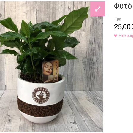
Φυτό
Τιμή
25
,
00
Επιθυμ