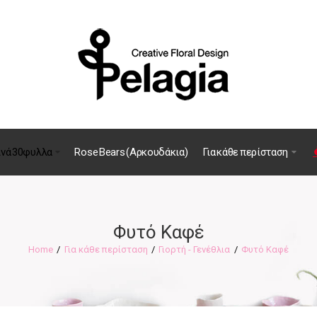
ινά 30φυλλα
Rose Bears (Αρκουδάκια)
Για κάθε περίσταση
Φυτό Καφέ
Για κάθε περίσταση
Γιορτή - Γενέθλια
Φυτό Καφέ