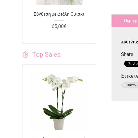
φουξ
Σύνθεση με φιάλη Ουίσκι
Τριαντάφυ
κόκκινο κο
Περιγρ
65
,
00
€
40
Αυθεντι
Top Sales
Share
Ετικέτε
Φυτό 