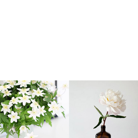
ρχιδέα Φαλένοψις λευκή
Μπουκέτο πορτοκαλί-
κόκκινο
40
,
00
€
30
,
00
€