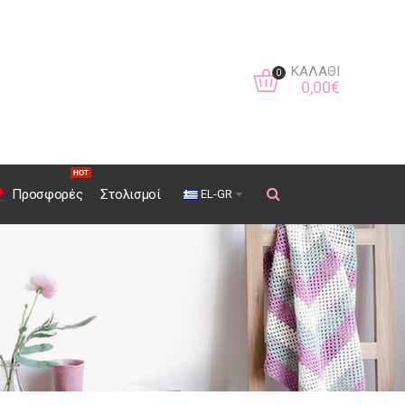
ΚΑΛΆΘΙ
0
0
,
00
€
HOT
Προσφορές
Στολισμοί
EL-GR