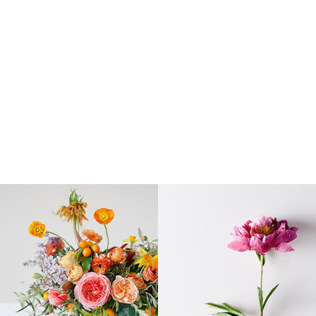
 πορτοκαλί-
Μπουκέτο με 12 κόκκινα
Ο
κκινο
τριαντάφυλλα
,
00
€
46
,
00
€