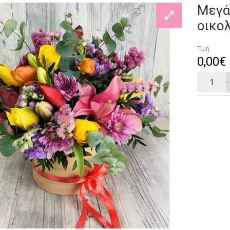
Μεγά
οικο
Τιμή
0
,
00
€