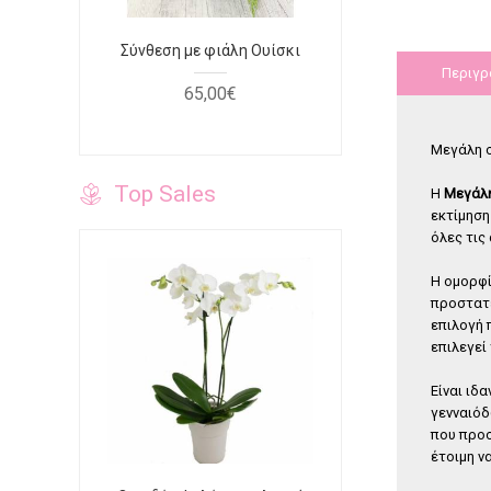
φουξ
Σύνθεση με φιάλη Ουίσκι
Τριαντάφυ
κόκκινο κο
Περιγρ
65
,
00
€
40
Μεγάλη σ
Top Sales
Η
Μεγάλη
εκτίμηση
όλες τις
Η ομορφί
προστατε
επιλογή 
επιλεγεί
Είναι ιδα
γενναιόδ
που προσ
έτοιμη ν