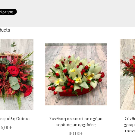
 πορτοκαλί-
Μπουκέτο με 12 κόκκινα
Ο
κκινο
τριαντάφυλλα
,
00
€
46
,
00
€
ducts
ε φιάλη Ουίσκι
Σύνθεση σε κουτί σε σχήμα
Σύνθ
καρδιάς με ορχιδέες
χρωμ
65
,
00
€
τσαν
30
,
00
€