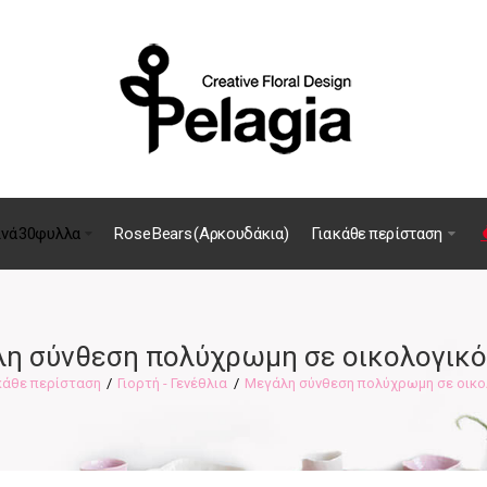
ινά 30φυλλα
Rose Bears (Αρκουδάκια)
Για κάθε περίσταση
η σύνθεση πολύχρωμη σε οικολογικό
 κάθε περίσταση
Γιορτή - Γενέθλια
Μεγάλη σύνθεση πολύχρωμη σε οικο