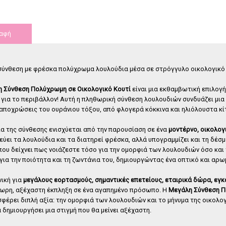
λλο forever
Τριαντάφυλλο forever μαύρο
Τρ
υτί 4 τεμάχια
γυάλα.
αφή
,
00
€
35
,
00
€
ύνθεση με φρέσκα πολύχρωμα λουλούδια μέσα σε στρόγγυλο οικολογικό 
 Σύνθεση Πολύχρωμη σε Οικολογικό Κουτί
είναι μια εκθαμβωτική επιλογή
 για το περιβάλλον! Αυτή η πληθωρική σύνθεση λουλουδιών συνδυάζει μια
 αποχρώσεις του ουράνιου τόξου, από φλογερά κόκκινα και ηλιόλουστα κίτρ
α της σύνθεσης ενισχύεται από την παρουσίαση σε ένα
μοντέρνο, οικολογ
ύει τα λουλούδια και τα διατηρεί φρέσκα, αλλά υπογραμμίζει και τη δέσμε
που δείχνει πως νοιάζεστε τόσο για την ομορφιά των λουλουδιών όσο και 
 για την ποιότητα και τη ζωντάνια του, δημιουργώντας ένα οπτικό και αρω
νική για
μεγάλους εορτασμούς, σημαντικές επετείους, εταιρικά δώρα, εγκ
ωρη, αξέχαστη έκπληξη σε ένα αγαπημένο πρόσωπο. Η
Μεγάλη Σύνθεση Π
φέρει διπλή αξία: την ομορφιά των λουλουδιών και το μήνυμα της οικολο
α δημιουργήσει μια στιγμή που θα μείνει αξέχαστη.