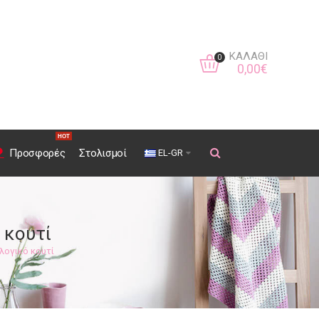
ΚΑΛΆΘΙ
0
0
,
00
€
HOT
Προσφορές
Στολισμοί
EL-GR
 κουτί
λογικό κουτί