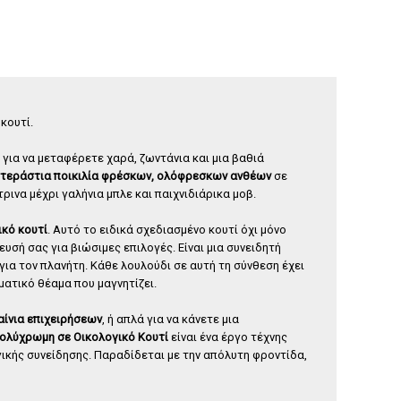
ιαντάφυλλο forever φουξ
Σύνθεση με φιάλη Ουίσκι
γυάλα
65
,
00
€
35
,
00
€
κουτί.
 για να μεταφέρετε χαρά, ζωντάνια και μια βαθιά
τεράστια ποικιλία φρέσκων, ολόφρεσκων ανθέων
σε
ινα μέχρι γαλήνια μπλε και παιχνιδιάρικα μοβ.
ικό κουτί
. Αυτό το ειδικά σχεδιασμένο κουτί όχι μόνο
υσή σας για βιώσιμες επιλογές. Είναι μια συνειδητή
για τον πλανήτη. Κάθε λουλούδι σε αυτή τη σύνθεση έχει
ματικό θέαμα που μαγνητίζει.
αίνια επιχειρήσεων
, ή απλά για να κάνετε μια
ολύχρωμη σε Οικολογικό Κουτί
είναι ένα έργο τέχνης
γικής συνείδησης. Παραδίδεται με την απόλυτη φροντίδα,