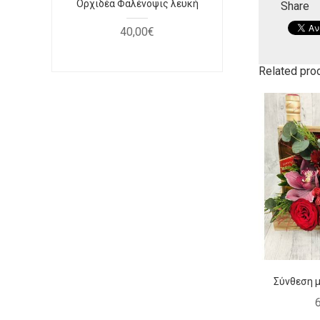
να
Ορχιδέα Φαλένοψις λευκή
Μπουκέτο
Share
κό
40
,
00
€
30
Related pro
Σύνθεση μ