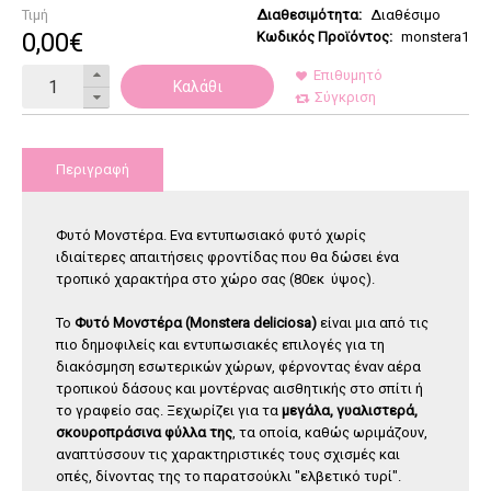
Τιμή
Διαθεσιμότητα:
Διαθέσιμο
0
,
00
€
Κωδικός Προϊόντος:
monstera1
Επιθυμητό
Καλάθι
Σύγκριση
Περιγραφή
Φυτό Μονστέρα. Ενα εντυπωσιακό φυτό χωρίς
ιδιαίτερες απαιτήσεις φροντίδας που θα δώσει ένα
τροπικό χαρακτήρα στο χώρο σας (80εκ ύψος).
Το
Φυτό Μονστέρα (Monstera deliciosa)
είναι μια από τις
πιο δημοφιλείς και εντυπωσιακές επιλογές για τη
διακόσμηση εσωτερικών χώρων, φέρνοντας έναν αέρα
τροπικού δάσους και μοντέρνας αισθητικής στο σπίτι ή
το γραφείο σας. Ξεχωρίζει για τα
μεγάλα, γυαλιστερά,
σκουροπράσινα φύλλα της
, τα οποία, καθώς ωριμάζουν,
αναπτύσσουν τις χαρακτηριστικές τους σχισμές και
οπές, δίνοντας της το παρατσούκλι "ελβετικό τυρί".