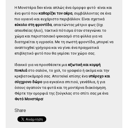
Η Μονστέρα δεν είναι απλώς ένα όμορφο φυτό· είναι και
ένα φυτό που
καθαρίζει τον αέρα
, συμβάλλοντας σε ένα
πιο υγιεινό και ευχάριστο περιβάλλον. Είναι σχετικά
εύκολο στη φροντίδα
, απαιτώντας μέτριο φως (όχι
απευθείας ήλιο), τακτικό πότισμα όταν στεγνώνει το
χώμα και περιστασιακό ψεκασμό στα φύλλα για να
διατηρείται η υγρασία. Με τη σωστή φροντίδα, μπορεί να
αναπτυχθεί γρήγορα και να γίνει ένα πραγματικά
επιβλητικό φυτό που θα γεμίσει τον χώρο σας.
Ιδανικό για να προσθέσετε μια
εξωτική και κομψή
πινελιά
στο σαλόνι, το χολ, το γραφείο ή ακόμα και την
κρεβατοκάμαρά σας. Αποτελεί επίσης ένα
υπέροχο και
σύγχρονο δώρο
για εγκαίνια σπιτιού, γενέθλια, ή για
όσους αγαπούν τα φυτά και τη μοντέρνα διακόσμηση.
Φέρτε την ομορφιά της ζούγκλας στο σπίτι σας με ένα
Φυτό Μονστέρα
!
Share