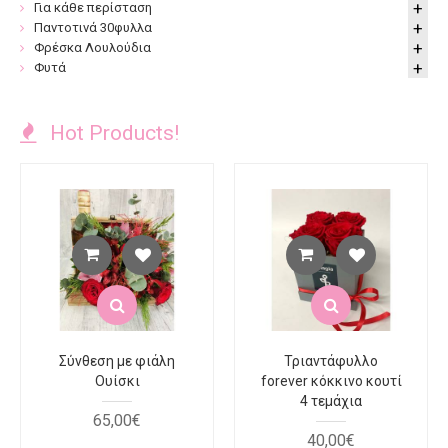
Για κάθε περίσταση
Παντοτινά 30φυλλα
Φρέσκα Λουλούδια
Φυτά
Hot Products!
Σύνθεση με φιάλη
Τριαντάφυλλο
Ουίσκι
forever κόκκινο κουτί
4 τεμάχια
65
,
00
€
40
,
00
€