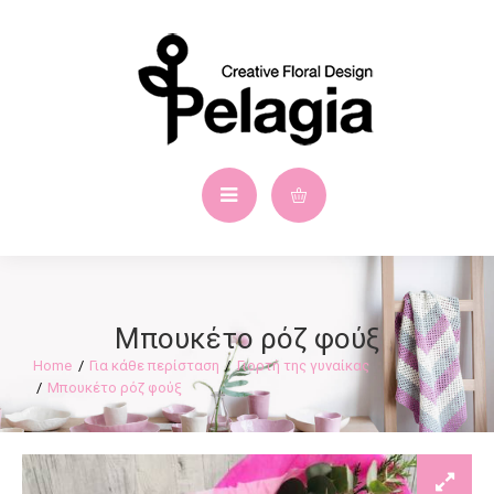
Μπουκέτο ρόζ φούξ
Για κάθε περίσταση
Γιορτή της γυναίκας
Μπουκέτο ρόζ φούξ