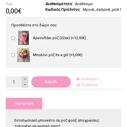
Τιμή
Διαθεσιμότητα:
Διαθέσιμο
0
,
00
€
Κωδικός Προϊόντος:
Mpouk_darkpink_pink1
Προσθέστε στο δώρο σας:
Αρκουδάκι ρόζ (22εκ)
(+12,00€)
Μπαλόνι ρόζ Its a girl
(+5,00€)
Επιθυμητό
Καλάθι
Σύγκριση
Περιγραφή
Εντυπωσιακό μπουκέτο σε ροζ φούξ αποχρώσεις
τυλιγμένο σε φυσικό χαρτί.