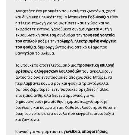
Αναζητάτε ένα μπουκέτο που εκπέμπει ζωντάνια, χαρά
και δυναμική θηλυκότητα; Το
Μπουκέτο Ροζ-Φούξια
είναι
η τέλεια επιλογή για να φωτίσετε κάθε χώρο και να
εκφράσετε έντονα, χαρούμενα συναισθήματα! Αυτή η
εκθαμβωτική σύνθεση συνδυάζει την
τρυφερή γοητεία
του απαλού ροζ
με την
τολμηρή, ηλεκτρισμένη ενέργεια
του φούξια
, δημιουργώντας ένα οπτικό θέαμα που
μαγνητίζει το βλέμμα.
Το μπουκέτο αποτελείται από μια
προσεκτική επιλογή
φρέσκων, ολόφρεσκων λουλουδιών
που αγκαλιάζουν
αυτές τις δύο εντυπωσιακές αποχρώσεις. Μπορεί να
περιλαμβάνει κομψά ροζ και φούξια τριαντάφυλλα,
ζωηρές ζέρμπερες, εντυπωσιακές ορχιδέες ή άλλα
εποχιακά άνθη, όλα δεμένα αρμονικά για να
δημιουργήσουν μια αίσθηση χαράς, παιχνιδιάρικης
διάθεσης και κομψότητας. Κάθε λουλούδι προσθέτει τη
δική του νότα σε ένα σύνολο που εκφράζει αισιοδοξία
και ζωντάνια.
Ιδανικό για να γιορτάσετε
γενέθλια, αποφοιτήσεις,