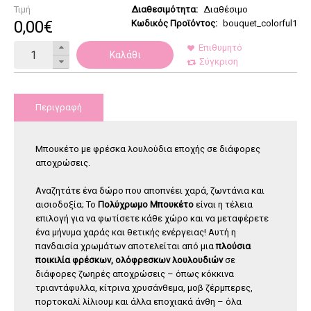
Τιμή
Διαθεσιμότητα:
Διαθέσιμο
0
,
00
€
Κωδικός Προϊόντος:
bouquet_colorful1
Επιθυμητό
Καλάθι
Σύγκριση
Περιγραφή
Μπουκέτο με φρέσκα λουλούδια εποχής σε διάφορες
αποχρώσεις.
Αναζητάτε ένα δώρο που αποπνέει χαρά, ζωντάνια και
αισιοδοξία; Το
Πολύχρωμο Μπουκέτο
είναι η τέλεια
επιλογή για να φωτίσετε κάθε χώρο και να μεταφέρετε
ένα μήνυμα χαράς και θετικής ενέργειας! Αυτή η
πανδαισία χρωμάτων αποτελείται από μια
πλούσια
ποικιλία φρέσκων, ολόφρεσκων λουλουδιών
σε
διάφορες ζωηρές αποχρώσεις – όπως κόκκινα
τριαντάφυλλα, κίτρινα χρυσάνθεμα, μοβ ζέρμπερες,
πορτοκαλί λίλιουμ και άλλα εποχιακά άνθη – όλα