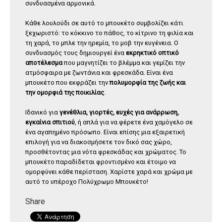
συνδυασμένα αρμονικά.
Κάθε λουλούδι σε αυτό το μπουκέτο συμβολίζει κάτι
ξεχωριστό: το κόκκινο το πάθος, το κίτρινο τη φιλία και
τη χαρά, το μπλε την ηρεμία, το μοβ την ευγένεια. Ο
συνδυασμός τους δημιουργεί ένα
εκρηκτικό οπτικό
αποτέλεσμα
που μαγνητίζει το βλέμμα και γεμίζει την
ατμόσφαιρα με ζωντάνια και φρεσκάδα. Είναι ένα
μπουκέτο που εκφράζει την
πολυμορφία της ζωής και
την ομορφιά της ποικιλίας
.
Ιδανικό για
γενέθλια, γιορτές, ευχές για ανάρρωση,
εγκαίνια σπιτιού
, ή απλά για να φέρετε ένα χαμόγελο σε
ένα αγαπημένο πρόσωπο. Είναι επίσης μια εξαιρετική
επιλογή για να διακοσμήσετε τον δικό σας χώρο,
προσθέτοντας μια νότα φρεσκάδας και χρώματος. Το
μπουκέτο παραδίδεται φροντισμένο και έτοιμο να
ομορφύνει κάθε περίσταση. Χαρίστε χαρά και χρώμα με
αυτό το υπέροχο Πολύχρωμο Μπουκέτο!
Share