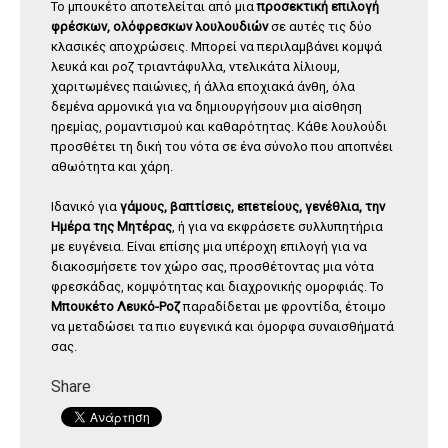
Το μπουκέτο αποτελείται από μια
προσεκτική επιλογή
φρέσκων, ολόφρεσκων λουλουδιών
σε αυτές τις δύο
κλασικές αποχρώσεις. Μπορεί να περιλαμβάνει κομψά
λευκά και ροζ τριαντάφυλλα, ντελικάτα λίλιουμ,
χαριτωμένες παιώνιες, ή άλλα εποχιακά άνθη, όλα
δεμένα αρμονικά για να δημιουργήσουν μια αίσθηση
ηρεμίας, ρομαντισμού και καθαρότητας. Κάθε λουλούδι
προσθέτει τη δική του νότα σε ένα σύνολο που αποπνέει
αθωότητα και χάρη.
Ιδανικό για
γάμους, βαπτίσεις, επετείους, γενέθλια, την
Ημέρα της Μητέρας
, ή για να εκφράσετε συλλυπητήρια
με ευγένεια. Είναι επίσης μια υπέροχη επιλογή για να
διακοσμήσετε τον χώρο σας, προσθέτοντας μια νότα
φρεσκάδας, κομψότητας και διαχρονικής ομορφιάς. Το
Μπουκέτο Λευκό-Ροζ
παραδίδεται με φροντίδα, έτοιμο
να μεταδώσει τα πιο ευγενικά και όμορφα συναισθήματά
σας.
Share