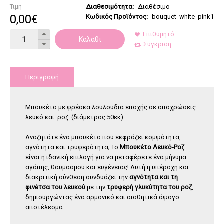
Τιμή
Διαθεσιμότητα:
Διαθέσιμο
0
,
00
€
Κωδικός Προϊόντος:
bouquet_white_pink1
Επιθυμητό
Καλάθι
Σύγκριση
Περιγραφή
Μπουκέτο με φρέσκα λουλούδια εποχής σε αποχρώσεις
λευκό και ροζ. (διάμετρος 50εκ).
Αναζητάτε ένα μπουκέτο που εκφράζει κομψότητα,
αγνότητα και τρυφερότητα; Το
Μπουκέτο Λευκό-Ροζ
είναι η ιδανική επιλογή για να μεταφέρετε ένα μήνυμα
αγάπης, θαυμασμού και ευγένειας! Αυτή η υπέροχη και
διακριτική σύνθεση συνδυάζει την
αγνότητα και τη
φινέτσα του λευκού
με την
τρυφερή γλυκύτητα του ροζ
,
δημιουργώντας ένα αρμονικό και αισθητικά άψογο
αποτέλεσμα.