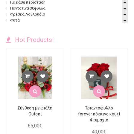
Για κάθε περίσταση
Παντοτινά 30φυλλα
Φρέσκα Λουλούδια
Φυτά
Hot Products!
Σύνθεση με φιάλη
Τριαντάφυλλο
Ουίσκι
forever κόκκινο κουτί
4 τεμάχια
65
,
00
€
40
,
00
€