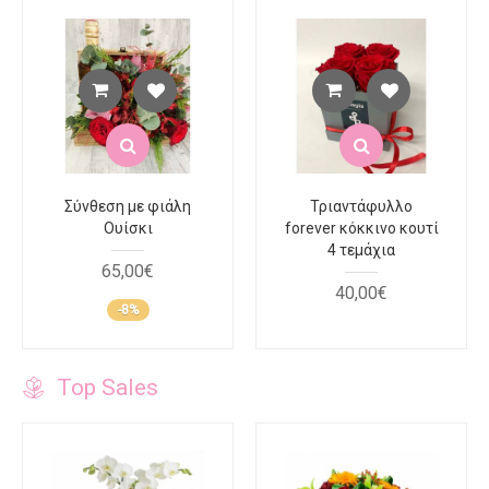
Σύνθεση με φιάλη
Τριαντάφυλλο
Ουίσκι
forever κόκκινο κουτί
4 τεμάχια
65
,
00
€
40
,
00
€
-8%
Top Sales