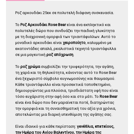
Ροζ αρκουδάκι 25εκ σε πολυτελή διάφανη συσκευασία.
Το
Ροζ Αρκουδάκι Rose Bear
είναι ένα εκπληκτικό και
πολυτελές δώρο που συνδυάζει την παιδική γλυκύτητα
με τη διαχρονική ομορφιά των τριαντάφυλλων. Αυτό το
μοναδικό αρκουδάκι είναι
χειροποίητο
, καλυμμένο με
εκατοντάδες απαλά, ρεαλιστικά τεχνητά τριαντάφυλλα
σε μια μαγευτική
ροζ απόχρωση
.
Το
ροζ χρώμα
συμβολίζει την τρυφερότητα, την αγάπη,
τη χαρά και τη θηλυκότητα, κάνοντας αυτό το Rose Bear
ένα ξεχωριστό σύμβολο ευγνωμοσύνης και θαυμασμού.
Κάθε τριαντάφυλλο είναι προσεκτικά τοποθετημένο,
δημιουργώντας μια πλούσια, τρισδιάστατη υφή που είναι
τόσο ευχάριστη στην αφή όσο και στο μάτι. Το
Rose Bear
είναι ένα δώρο που δεν μαραίνεται ποτέ, διατηρώντας
την ομορφιά και τη συναισθηματική του αξία για χρόνια,
αποτελώντας μια διαρκή υπενθύμιση της αγάπης σας.
Είναι ιδανικό για κάθε περίσταση:
γενέθλια, επετείους,
την Ημέρα του Αγίου Βαλεντίνου, την Ημέρα της