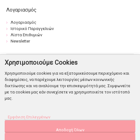
Λογαριασμός
Λογαριασμός
Ιστορικό Παραγγελιών
Λίστα Επιθυμιών
Newsletter
Χρησιμοποιούμε Cookies
Βρείτε μας:
Χρησιμοποιούμε cookies για να εξατομικεύσουμε περιεχόμενο και
διαφημίσεις, να παρέχουμε λειτουργίες μέσων κοινωνικής
δικτύωσης και να αναλύουμε την επισκεψιμότητά μας. Συμφωνείτε
με τα cookies μας εάν συνεχίσετε να χρησιμοποιείτε τον ιστότοπό
μας.
© Copyright 2026. Shop Flowers
Εμφάνιση Επιλεγμένων
Powered & Designed
by Infonetgroup
Προτιμήσεις Διαφημίσεων
Αποδοχή Όλων
Δεδομένα Χρήστη