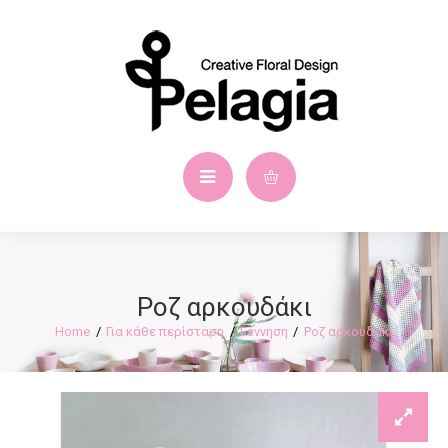
Ροζ αρκουδάκι
Για κάθε περίσταση
Γέννηση
Ροζ αρκουδάκι