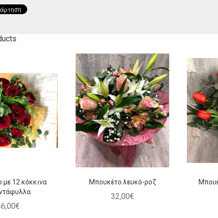
 πορτοκαλί-
Μπουκέτο με 12 κόκκινα
Ο
κκινο
τριαντάφυλλα
,
00
€
46
,
00
€
ducts
 με 12 κόκκινα
Μπουκέτο λευκό-ροζ
Μπουκ
αντάφυλλα
32
,
00
€
46
,
00
€