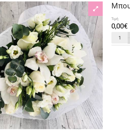
Μπου
Τιμή
0
,
00
€