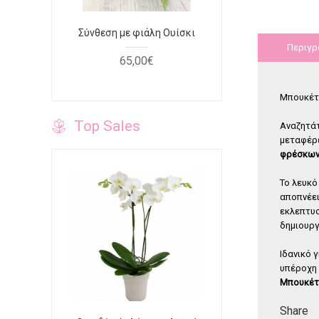
φουξ
Σύνθεση με φιάλη Ουίσκι
Τριαντάφυ
κόκκινο κο
Περιγρ
65
,
00
€
40
Μπουκέτο
Top Sales
Αναζητάτ
μεταφέρε
φρέσκων
Το λευκό
αποπνέει
εκλεπτυσ
δημιουργ
Ιδανικό 
υπέροχη 
Μπουκέτ
Share