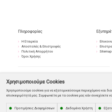
Πληροφορίες
Εξυπηρέ
Η Εταιρεία
Επικοιν
Αποστολές & Επιστροφές
Επιστρ
Πολιτική Απορρήτου
Sitemap
Όροι Χρήσης
Χρησιμοποιούμε Cookies
Χρησιμοποιούμε cookies για να εξατομικεύσουμε περιεχόμενο και δια
επισκεψιμότητά μας. Συμφωνείτε με τα cookies μας εάν συνεχίσετε ν
Προτιμήσεις Διαφημίσεων
Δεδομένα Χρήστη
Εξατ
© Copyright 2026. Shop Flowers