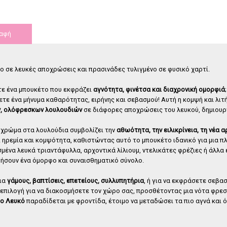
λλο forever
Τριαντάφυλλο forever μαύρο
Τρ
υτί 4 τεμάχια
γυάλα.
αφή
,
00
€
35
,
00
€
 σε λευκές αποχρώσεις και πρασινάδες τυλιγμένο σε φυσικό χαρτί.
ε ένα μπουκέτο που εκφράζει
αγνότητα, φινέτσα και διαχρονική ομορφιά
τε ένα μήνυμα καθαρότητας, ειρήνης και σεβασμού! Αυτή η κομψή και λιτ
, ολόφρεσκων λουλουδιών
σε διάφορες αποχρώσεις του λευκού, δημιουρ
 χρώμα στα λουλούδια συμβολίζει την
αθωότητα, την ειλικρίνεια, τη νέα 
 ηρεμία και κομψότητα, καθιστώντας αυτό το μπουκέτο ιδανικό για μια 
μένα λευκά τριαντάφυλλα, αρχοντικά λίλιουμ, ντελικάτες φρέζιες ή άλλα 
ήσουν ένα όμορφο και συναισθηματικό σύνολο.
για
γάμους, βαπτίσεις, επετείους, συλλυπητήρια
, ή για να εκφράσετε σεβασ
επιλογή για να διακοσμήσετε τον χώρο σας, προσθέτοντας μια νότα φρεσκ
ο Λευκό
παραδίδεται με φροντίδα, έτοιμο να μεταδώσει τα πιο αγνά και