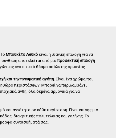
ιαντάφυλλο forever φουξ
Σύνθεση με φιάλη Ουίσκι
γυάλα
65
,
00
€
35
,
00
€
; Το
Μπουκέτο Λευκό
είναι η ιδανική επιλογή για να
ή σύνθεση αποτελείται από μια
προσεκτική επιλογή
γώντας ένα οπτικό θέαμα απόλυτης αρμονίας.
αρχή και την πνευματική αγάπη
. Είναι ένα χρώμα που
πληθώρα περιστάσεων. Μπορεί να περιλαμβάνει
εποχιακά άνθη, όλα δεμένα αρμονικά για να
μό και αγνότητα σε κάθε περίσταση. Είναι επίσης μια
άδας, διακριτικής πολυτέλειας και γαλήνης. Το
 όμορφα συναισθήματά σας.