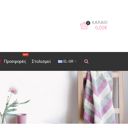
ΚΑΛΆΘΙ
0
0
,
00
€
HOT
Προσφορές
Στολισμοί
EL-GR