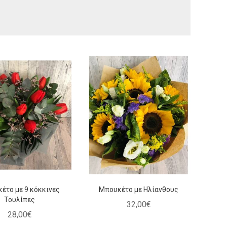
ρχιδέα Φαλένοψις λευκή
Μπουκέτο πορτοκαλί-
κόκκινο
40
,
00
€
30
,
00
€
έτο με 9 κόκκινες
Μπουκέτο με Ηλίανθους
Τουλίπες
32
,
00
€
28
,
00
€